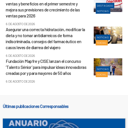
ventas y beneficios en el primer semestre y
DESTACADO
mejora sus previsiones de crecimiento de las
NOTICIAS
ventas para 2026
6 DE AGOSTO DE 2026
Asegurar una correcta hidratación, modificar la
dieta y no tomar antidiarreicos de forma
NOTICIAS
indiscriminada, consejos del farmacéutico en
SOCIAL
casos leves de diarrea del viajero
6 DE AGOSTO DE 2026
Fundación Mapfre y CISE lanzan el concurso
‘Talento Sénior’ para impulsar ideas innovadoras
NOTICIAS
creadas por y para mayores de 50 años
SOCIAL
6 DE AGOSTO DE 2026
Últimas publicaciones Corresponsables