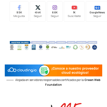
9.5K
41.4K
6.6K
1K
Google News
Me gusta
Seguir
Seguir
Suscríbete
Seguir
Alojada en servidores responsables certificados por la
Green Web
Foundation