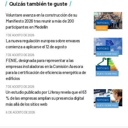
Quizás también te guste
Voluntare avanza en la construcción de su
Manifiesto 2026 tras reunir a más de 200
NOTICIAS
participantes en Medellín
SOCIAL
7 DE AGOSTO DE 2026
La nueva regulación europea sobre envases
comienza a aplicarse el 12 de agosto
NOTICIAS
BUEN GOBIERNO
7 DE AGOSTO DE 2026
FENIE, designada para representar a las
empresas instaladoras en la Comisión Asesora
NOTICIAS
para la certificación de eficiencia energética de
BUEN GOBIERNO
edificios
7 DE AGOSTO DE 2026
Un estudio publicado por Liferay revela que el 63
% de las empresas amplían su presencia digital
NOTICIAS
más allá de los sitios web
BUEN GOBIERNO
6 DE AGOSTO DE 2026