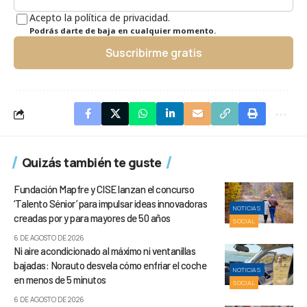
Acepto la política de privacidad.
Podrás darte de baja en cualquier momento.
Suscribirme gratis
Quizás también te guste
Fundación Mapfre y CISE lanzan el concurso
‘Talento Sénior’ para impulsar ideas innovadoras
NOTICIAS
creadas por y para mayores de 50 años
SOCIAL
6 DE AGOSTO DE 2026
Ni aire acondicionado al máximo ni ventanillas
bajadas: Norauto desvela cómo enfriar el coche
NOTICIAS
en menos de 5 minutos
SOCIAL
6 DE AGOSTO DE 2026