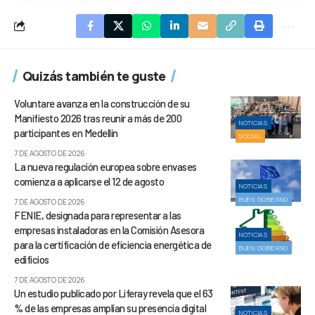
Quizás también te guste
Voluntare avanza en la construcción de su
Manifiesto 2026 tras reunir a más de 200
NOTICIAS
participantes en Medellín
SOCIAL
7 DE AGOSTO DE 2026
La nueva regulación europea sobre envases
comienza a aplicarse el 12 de agosto
NOTICIAS
BUEN GOBIERNO
7 DE AGOSTO DE 2026
FENIE, designada para representar a las
empresas instaladoras en la Comisión Asesora
NOTICIAS
para la certificación de eficiencia energética de
BUEN GOBIERNO
edificios
7 DE AGOSTO DE 2026
Un estudio publicado por Liferay revela que el 63
% de las empresas amplían su presencia digital
NOTICIAS