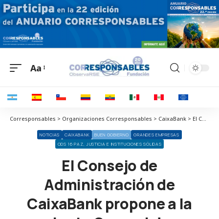
Aa
Corresponsables > Organizaciones Corresponsables > CaixaBank > El Consejo de Administración de CaixaBank propone a la Junta General de Accionistas la reelección de Tomás Muniesa como consejero
NOTICIAS
CAIXABANK
BUEN GOBIERNO
GRANDES EMPRESAS
ODS 16 PAZ, JUSTICIA E INSTITUCIONES SÓLIDAS
El Consejo de
Administración de
CaixaBank propone a la