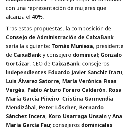
con una representación de mujeres que
alcanza el
40%
.
Tras estas propuestas, la composición del
Consejo de Administración de
CaixaBank
sería la siguiente:
Tomás Muniesa
, presidente
de
CaixaBank
y consejero
dominical
;
Gonzalo
Gortázar
, CEO de
CaixaBank
; consejeros
independientes
Eduardo Javier Sanchiz Irazu
,
Luis Álvarez Satorre
,
María Verónica Fisas
Vergés
,
Pablo Arturo Forero Calderón
,
Rosa
María García Piñeiro
,
Cristina Garmendia
Mendizábal
,
Peter Löscher
,
Bernardo
Sánchez Incera
,
Koro Usarraga Unsain
y
Ana
María García Fau
; consejeros
dominicales