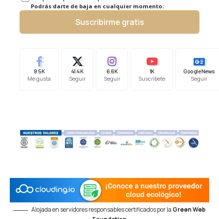
Podrás darte de baja en cualquier momento.
Suscribirme gratis
9.5K
41.4K
6.6K
1K
Google News
Me gusta
Seguir
Seguir
Suscríbete
Seguir
Alojada en servidores responsables certificados por la
Green Web