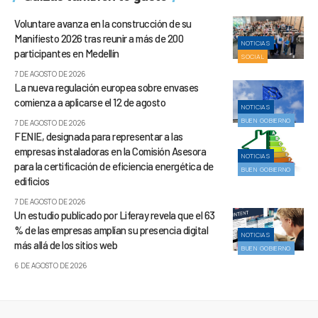
Voluntare avanza en la construcción de su
Manifiesto 2026 tras reunir a más de 200
NOTICIAS
participantes en Medellín
SOCIAL
7 DE AGOSTO DE 2026
La nueva regulación europea sobre envases
comienza a aplicarse el 12 de agosto
NOTICIAS
BUEN GOBIERNO
7 DE AGOSTO DE 2026
FENIE, designada para representar a las
empresas instaladoras en la Comisión Asesora
NOTICIAS
para la certificación de eficiencia energética de
BUEN GOBIERNO
edificios
7 DE AGOSTO DE 2026
Un estudio publicado por Liferay revela que el 63
% de las empresas amplían su presencia digital
NOTICIAS
más allá de los sitios web
BUEN GOBIERNO
6 DE AGOSTO DE 2026