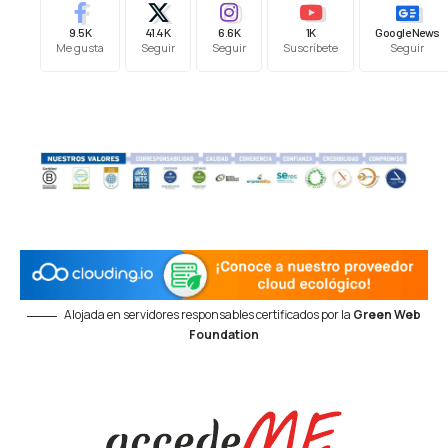
9.5K
41.4K
6.6K
1K
Google News
Me gusta
Seguir
Seguir
Suscríbete
Seguir
Alojada en servidores responsables certificados por la
Green Web
Foundation