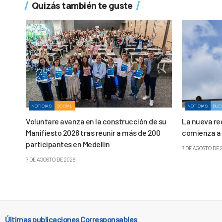
Quizás también te guste
NOTICIAS
SOCIAL
NOTICIAS
BUE
Voluntare avanza en la construcción de su
La nueva re
Manifiesto 2026 tras reunir a más de 200
comienza a 
participantes en Medellín
7 DE AGOSTO DE 
7 DE AGOSTO DE 2026
Últimas publicaciones Corresponsables