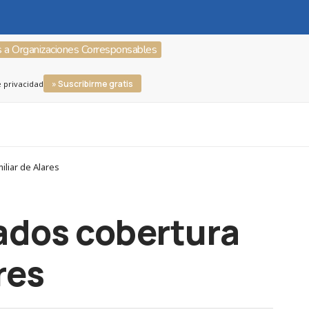
s a Organizaciones Corresponsables
» Suscribirme gratis
e privacidad
liar de Alares
ados cobertura
res