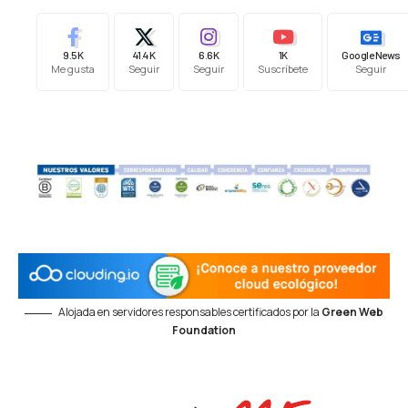
9.5K
41.4K
6.6K
1K
Google News
Me gusta
Seguir
Seguir
Suscríbete
Seguir
Alojada en servidores responsables certificados por la
Green Web
Foundation