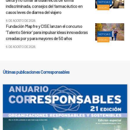
dieta y no tomar antidiarreicos de forma
NOTICIAS
indiscriminada, consejos del farmacéutico en
SOCIAL
casos leves de diarrea del viajero
6 DE AGOSTO DE 2026
Fundación Mapfre y CISE lanzan el concurso
‘Talento Sénior’ para impulsar ideas innovadoras
NOTICIAS
creadas por y para mayores de 50 años
SOCIAL
6 DE AGOSTO DE 2026
Últimas publicaciones Corresponsables