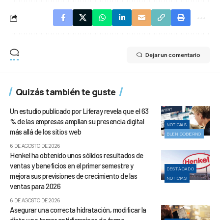
Dejar un comentario
Quizás también te guste
Un estudio publicado por Liferay revela que el 63
% de las empresas amplían su presencia digital
NOTICIAS
más allá de los sitios web
BUEN GOBIERNO
6 DE AGOSTO DE 2026
Henkel ha obtenido unos sólidos resultados de
ventas y beneficios en el primer semestre y
DESTACADO
mejora sus previsiones de crecimiento de las
NOTICIAS
ventas para 2026
6 DE AGOSTO DE 2026
Asegurar una correcta hidratación, modificar la