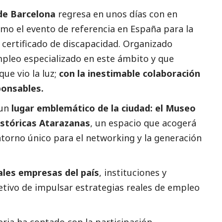
de Barcelona
regresa en unos días con en
mo el evento de referencia en España para la
 certificado de discapacidad. Organizado
mpleo especializado en este ámbito y que
ue vio la luz;
con la inestimable colaboración
ponsables
.
 un
lugar emblemático de la ciudad: el Museo
istóricas Atarazanas
, un espacio que acogerá
torno único para el networking y la generación
ales empresas del país
, instituciones y
etivo de impulsar estrategias reales de empleo
eria ha contado con la participación