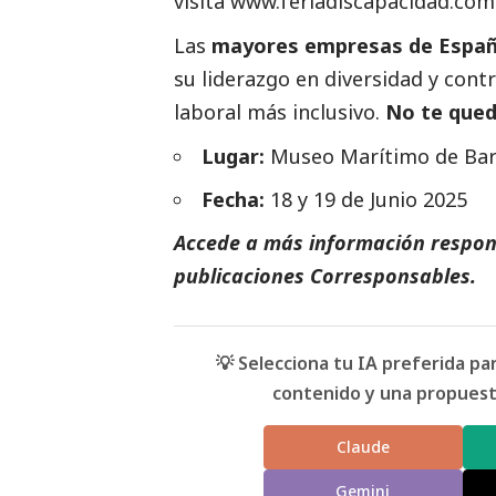
visita
www.feriadiscapacidad.com
Las
mayores empresas de Espa
su liderazgo en diversidad y con
laboral más inclusivo.
No te qued
Lugar:
Museo Marítimo de Barc
Fecha:
18 y 19 de Junio 2025
Accede a más información respons
publicaciones Corresponsables
.
💡 Selecciona tu IA preferida p
contenido y una propuesta
Claude
Gemini