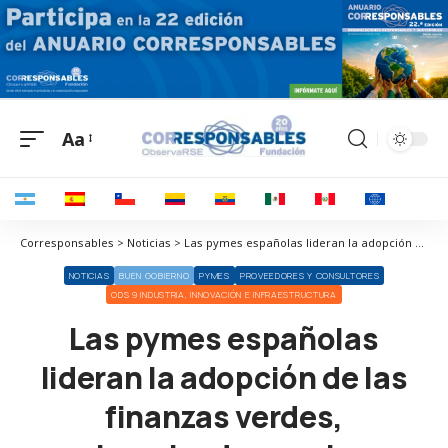
Aa
Corresponsables > Noticias > Las pymes españolas lideran la adopción de las finanzas verdes, impulsadas por la financiación pública y la digitalización
NOTICIAS
BUEN GOBIERNO
PYMES
PROVEEDORES Y CONSULTORES
ODS 9 INDUSTRIA, INNOVACIÓN E INFRAESTRUCTURA
Las pymes españolas
lideran la adopción de las
finanzas verdes,