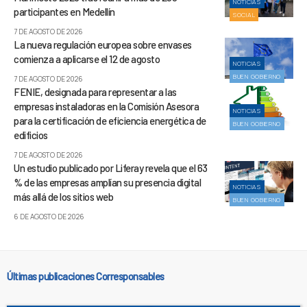
NOTICIAS
participantes en Medellín
SOCIAL
7 DE AGOSTO DE 2026
La nueva regulación europea sobre envases
comienza a aplicarse el 12 de agosto
NOTICIAS
BUEN GOBIERNO
7 DE AGOSTO DE 2026
FENIE, designada para representar a las
empresas instaladoras en la Comisión Asesora
NOTICIAS
para la certificación de eficiencia energética de
BUEN GOBIERNO
edificios
7 DE AGOSTO DE 2026
Un estudio publicado por Liferay revela que el 63
% de las empresas amplían su presencia digital
NOTICIAS
más allá de los sitios web
BUEN GOBIERNO
6 DE AGOSTO DE 2026
Últimas publicaciones Corresponsables