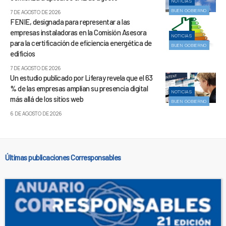
NOTICIAS
BUEN GOBIERNO
7 DE AGOSTO DE 2026
FENIE, designada para representar a las
empresas instaladoras en la Comisión Asesora
NOTICIAS
para la certificación de eficiencia energética de
BUEN GOBIERNO
edificios
7 DE AGOSTO DE 2026
Un estudio publicado por Liferay revela que el 63
% de las empresas amplían su presencia digital
NOTICIAS
más allá de los sitios web
BUEN GOBIERNO
6 DE AGOSTO DE 2026
Últimas publicaciones Corresponsables