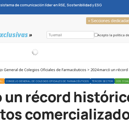
sistema de comunicación líder en RSE, Sostenibilidad y ESG
» Secciones dedicada
xclusivas
»
Acepto la política d
 General de Colegios Oficiales de Farmacéuticos > 2024 marcó un récord
IAL
CONSEJO GENERAL DE COLEGIOS OFICIALES DE FARMACÉUTICOS
TERCER SECTOR
ODS 3 SA
un récord históri
os comercializado