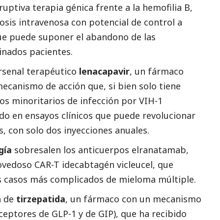
uptiva terapia génica frente a la hemofilia B,
osis intravenosa con potencial de control a
ue puede suponer el abandono de las
inados pacientes.
rsenal terapéutico
lenacapavir
, un fármaco
ecanismo de acción que, si bien solo tiene
os minoritarios de infección por VIH-1
do en ensayos clínicos que puede revolucionar
us, con solo dos inyecciones anuales.
gía
sobresalen los anticuerpos elranatamab,
ovedoso CAR-T idecabtagén vicleucel, que
s casos más complicados de mieloma múltiple.
a de
tirzepatida
, un fármaco con un mecanismo
eceptores de GLP-1 y de GIP), que ha recibido