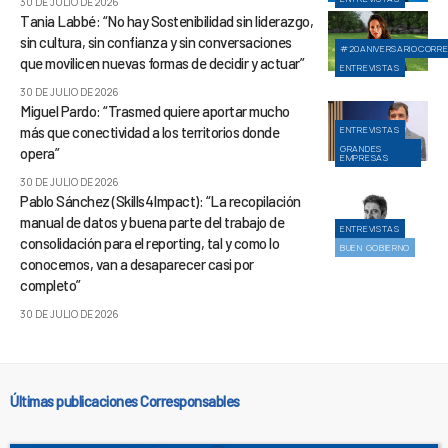
30 DE JULIO DE 2026
Tania Labbé: “No hay Sostenibilidad sin liderazgo,
sin cultura, sin confianza y sin conversaciones
#20ANIVERSARIOCORR
que movilicen nuevas formas de decidir y actuar”
ENTREVISTAS
30 DE JULIO DE 2026
Miguel Pardo: “Trasmed quiere aportar mucho
más que conectividad a los territorios donde
ENTREVISTAS
GRANDES
opera”
EMPRESAS
30 DE JULIO DE 2026
Pablo Sánchez (Skills4Impact): “La recopilación
manual de datos y buena parte del trabajo de
ENTREVISTAS
consolidación para el reporting, tal y como lo
BUEN GOBIERNO
conocemos, van a desaparecer casi por
completo”
30 DE JULIO DE 2026
Últimas publicaciones Corresponsables