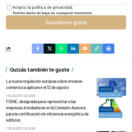
Acepto la política de privacidad.
Podrás darte de baja en cualquier momento.
Suscribirme gratis
Quizás también te guste
La nueva regulación europea sobre envases
comienza a aplicarse el 12 de agosto
NOTICIAS
BUEN GOBIERNO
7 DE AGOSTO DE 2026
FENIE, designada para representar a las
empresas instaladoras en la Comisión Asesora
NOTICIAS
para la certificación de eficiencia energética de
BUEN GOBIERNO
edificios
7 DE AGOSTO DE 2026