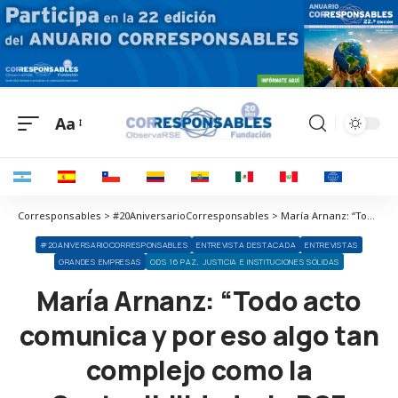
Aa
Corresponsables > #20AniversarioCorresponsables > María Arnanz: “Todo acto comunica y por eso algo tan complejo como la Sostenibilidad o la RSE debe asumirse desde la base”
#20ANIVERSARIOCORRESPONSABLES
ENTREVISTA DESTACADA
ENTREVISTAS
GRANDES EMPRESAS
ODS 16 PAZ, JUSTICIA E INSTITUCIONES SÓLIDAS
María Arnanz: “Todo acto
comunica y por eso algo tan
complejo como la