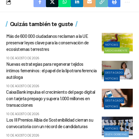
Quizás también te guste
Más de 600 000 ciudadanos reclaman a la UE
preservar leyes clave para la conservación de
NOTICIAS
ecosistemas terrestres
MEDIOAMBIENTE
10 DE AGOSTO DE 2026
Nuevas estrategias para regenerar tejidos
íntimos femeninos: el papel de la lipotransferencia
DESTACADO
autóloga
NOTICIAS
10 DE AGOSTO DE 2026
CaixaBank impulsa el crecimiento del pago digital
con tarjeta prepago y supera 1.000 millones en
DESTACADO
transacciones
NOTICIAS
10 DE AGOSTO DE 2026
Los III Premios Albia de Sostenibilidad cierran su
convocatoria con un récord de candidaturas
NOTICIAS
BUEN GOBIERNO
10 DE AGOSTO DE 2026