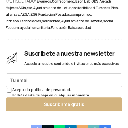
ETIQUETADO:
Evaneos
Confecomerç
Izzon Lab
ODS
Auxadi
Mujeres&Cía
rse
Ayuntamiento de Letur
sostenibilidad
Turrones Picó
alianzas
AESA
ESG
Fundación Posadas
compromiso
Infineon Technologies
solidaridad
Ayuntamiento de Cazorla
social
Fecoam
ayuda humanitaria
Fundación Rais
sociedad
Suscríbete a nuestra newsletter
Accede a nuestro contenido e invitaciones más exclusivas.
Acepto la política de privacidad.
Podrás darte de baja en cualquier momento.
Suscribirme gratis