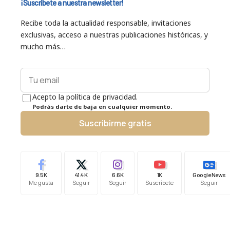
¡Suscríbete a nuestra newsletter!
Recibe toda la actualidad responsable, invitaciones
exclusivas, acceso a nuestras publicaciones históricas, y
mucho más…
Acepto la política de privacidad.
Podrás darte de baja en cualquier momento.
Suscribirme gratis
9.5K
41.4K
6.6K
1K
Google News
Me gusta
Seguir
Seguir
Suscríbete
Seguir