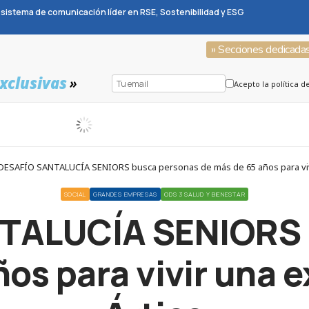
sistema de comunicación líder en RSE, Sostenibilidad y ESG
» Secciones dedicada
xclusivas
»
Acepto la política d
 DESAFÍO SANTALUCÍA SENIORS busca personas de más de 65 años para vivi
SOCIAL
GRANDES EMPRESAS
ODS 3 SALUD Y BIENESTAR
NTALUCÍA SENIORS 
os para vivir una e