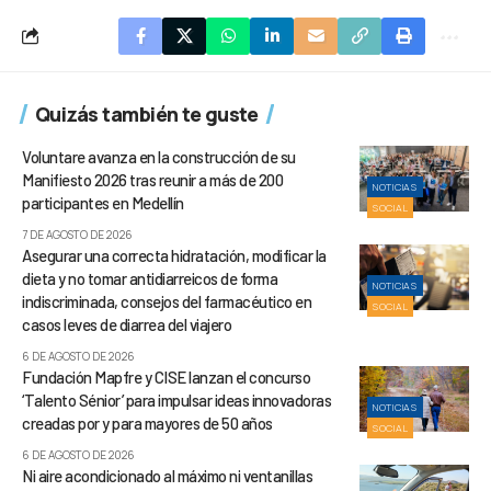
Quizás también te guste
Voluntare avanza en la construcción de su
Manifiesto 2026 tras reunir a más de 200
NOTICIAS
participantes en Medellín
SOCIAL
7 DE AGOSTO DE 2026
Asegurar una correcta hidratación, modificar la
dieta y no tomar antidiarreicos de forma
NOTICIAS
indiscriminada, consejos del farmacéutico en
SOCIAL
casos leves de diarrea del viajero
6 DE AGOSTO DE 2026
Fundación Mapfre y CISE lanzan el concurso
‘Talento Sénior’ para impulsar ideas innovadoras
NOTICIAS
creadas por y para mayores de 50 años
SOCIAL
6 DE AGOSTO DE 2026
Ni aire acondicionado al máximo ni ventanillas