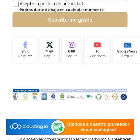
Acepto la política de privacidad.
Podrás darte de baja en cualquier momento.
Suscribirme gratis
9.5K
41.4K
6.6K
1K
Google News
Me gusta
Seguir
Seguir
Suscríbete
Seguir
Alojada en servidores responsables certificados por la
Green Web