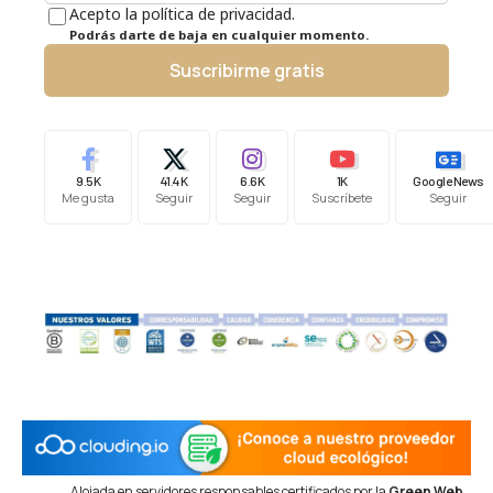
Acepto la política de privacidad.
Podrás darte de baja en cualquier momento.
Suscribirme gratis
9.5K
41.4K
6.6K
1K
Google News
Me gusta
Seguir
Seguir
Suscríbete
Seguir
Alojada en servidores responsables certificados por la
Green Web