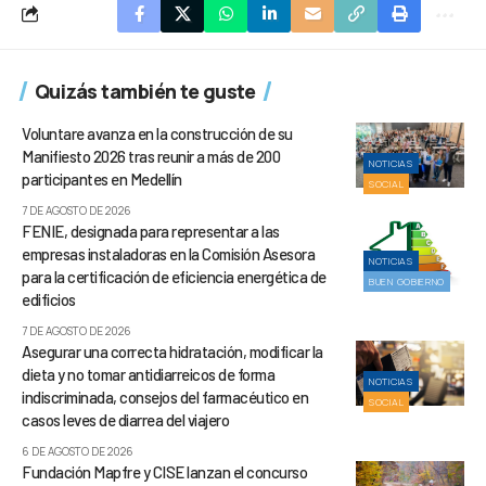
Quizás también te guste
Voluntare avanza en la construcción de su
Manifiesto 2026 tras reunir a más de 200
NOTICIAS
participantes en Medellín
SOCIAL
7 DE AGOSTO DE 2026
FENIE, designada para representar a las
empresas instaladoras en la Comisión Asesora
NOTICIAS
para la certificación de eficiencia energética de
BUEN GOBIERNO
edificios
7 DE AGOSTO DE 2026
Asegurar una correcta hidratación, modificar la
dieta y no tomar antidiarreicos de forma
NOTICIAS
indiscriminada, consejos del farmacéutico en
SOCIAL
casos leves de diarrea del viajero
6 DE AGOSTO DE 2026
Fundación Mapfre y CISE lanzan el concurso