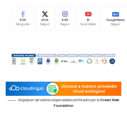
9.5K
41.4K
6.6K
1K
Google News
Me gusta
Seguir
Seguir
Suscríbete
Seguir
Alojada en servidores responsables certificados por la
Green Web
Foundation