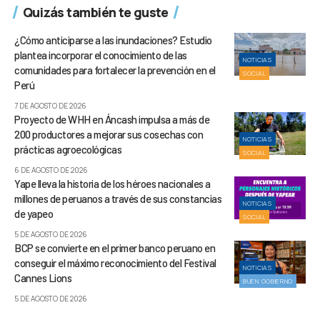
Quizás también te guste
¿Cómo anticiparse a las inundaciones? Estudio
plantea incorporar el conocimiento de las
NOTICIAS
comunidades para fortalecer la prevención en el
SOCIAL
Perú
7 DE AGOSTO DE 2026
Proyecto de WHH en Áncash impulsa a más de
200 productores a mejorar sus cosechas con
NOTICIAS
prácticas agroecológicas
SOCIAL
6 DE AGOSTO DE 2026
Yape lleva la historia de los héroes nacionales a
millones de peruanos a través de sus constancias
NOTICIAS
de yapeo
SOCIAL
5 DE AGOSTO DE 2026
BCP se convierte en el primer banco peruano en
conseguir el máximo reconocimiento del Festival
NOTICIAS
Cannes Lions
BUEN GOBIERNO
5 DE AGOSTO DE 2026