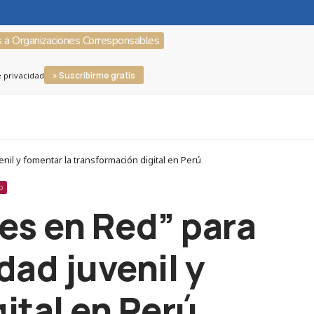
s a Organizaciones Corresponsables
» Suscribirme gratis
e privacidad
nil y fomentar la transformación digital en Perú
O
es en Red” para
dad juvenil y
ital en Perú