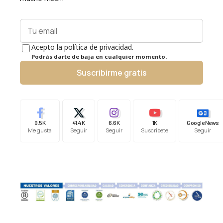
Acepto la política de privacidad.
Podrás darte de baja en cualquier momento.
Suscribirme gratis
9.5K
41.4K
6.6K
1K
Google News
Me gusta
Seguir
Seguir
Suscríbete
Seguir