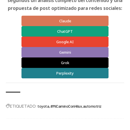
segundos un análisis completo del contenido y una
propuesta de post optimizado para redes sociales:
Claude
ChatGPT
Google AI
Gemini
Grok
Perplexity
ETIQUETADO:
toyota
#MiCaminoConHilux
automotriz