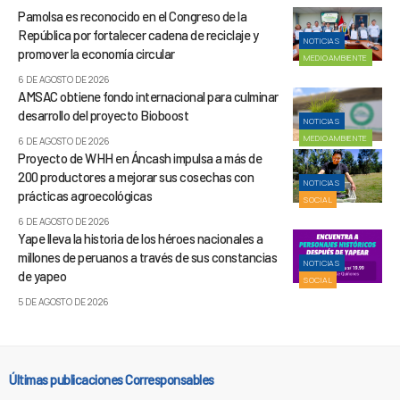
Pamolsa es reconocido en el Congreso de la
República por fortalecer cadena de reciclaje y
NOTICIAS
promover la economía circular
MEDIOAMBIENTE
6 DE AGOSTO DE 2026
AMSAC obtiene fondo internacional para culminar
desarrollo del proyecto Bioboost
NOTICIAS
MEDIOAMBIENTE
6 DE AGOSTO DE 2026
Proyecto de WHH en Áncash impulsa a más de
200 productores a mejorar sus cosechas con
NOTICIAS
prácticas agroecológicas
SOCIAL
6 DE AGOSTO DE 2026
Yape lleva la historia de los héroes nacionales a
millones de peruanos a través de sus constancias
NOTICIAS
de yapeo
SOCIAL
5 DE AGOSTO DE 2026
Últimas publicaciones Corresponsables