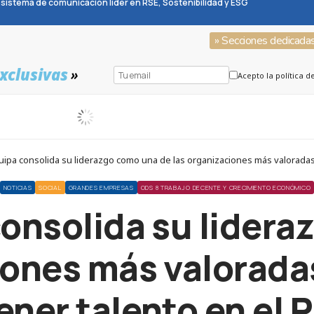
sistema de comunicación líder en RSE, Sostenibilidad y ESG
» Secciones dedicada
xclusivas
»
Acepto la política d
ipa consolida su liderazgo como una de las organizaciones más valoradas 
NOTICIAS
SOCIAL
GRANDES EMPRESAS
ODS 8 TRABAJO DECENTE Y CRECIMIENTO ECONÓMICO
onsolida su lider
iones más valoradas
ener talento en el 