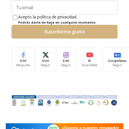
Acepto la política de privacidad.
Podrás darte de baja en cualquier momento.
Suscribirme gratis
9.5K
41.4K
6.6K
1K
Google News
Me gusta
Seguir
Seguir
Suscríbete
Seguir