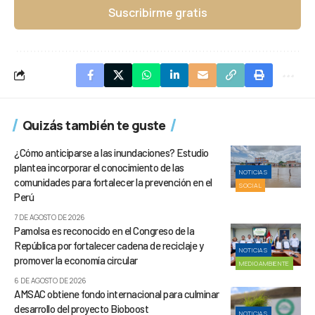
Suscribirme gratis
Quizás también te guste
¿Cómo anticiparse a las inundaciones? Estudio
plantea incorporar el conocimiento de las
NOTICIAS
comunidades para fortalecer la prevención en el
SOCIAL
Perú
7 DE AGOSTO DE 2026
Pamolsa es reconocido en el Congreso de la
República por fortalecer cadena de reciclaje y
NOTICIAS
promover la economía circular
MEDIOAMBIENTE
6 DE AGOSTO DE 2026
AMSAC obtiene fondo internacional para culminar
desarrollo del proyecto Bioboost
NOTICIAS