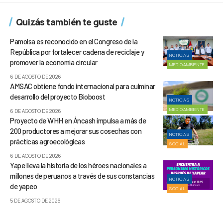
Quizás también te guste
Pamolsa es reconocido en el Congreso de la
República por fortalecer cadena de reciclaje y
NOTICIAS
promover la economía circular
MEDIOAMBIENTE
6 DE AGOSTO DE 2026
AMSAC obtiene fondo internacional para culminar
desarrollo del proyecto Bioboost
NOTICIAS
MEDIOAMBIENTE
6 DE AGOSTO DE 2026
Proyecto de WHH en Áncash impulsa a más de
200 productores a mejorar sus cosechas con
NOTICIAS
prácticas agroecológicas
SOCIAL
6 DE AGOSTO DE 2026
Yape lleva la historia de los héroes nacionales a
millones de peruanos a través de sus constancias
NOTICIAS
de yapeo
SOCIAL
5 DE AGOSTO DE 2026