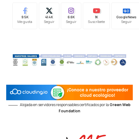
9.5K
41.4K
6.6K
1K
Google News
Me gusta
Seguir
Seguir
Suscríbete
Seguir
Alojada en servidores responsables certificados por la
Green Web
Foundation