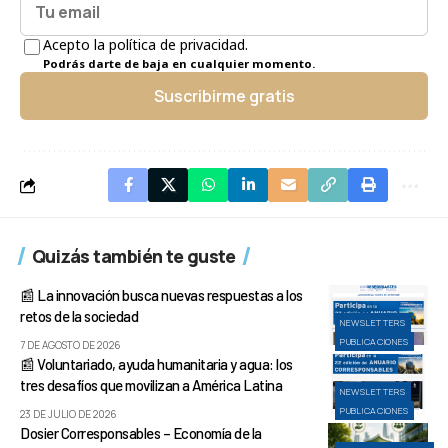
Acepto la política de privacidad.
Podrás darte de baja en cualquier momento.
Suscribirme gratis
Quizás también te guste
📰 La innovación busca nuevas respuestas a los
retos de la sociedad
NEWSLETTERS
PUBLICACIONES
7 DE AGOSTO DE 2026
📰 Voluntariado, ayuda humanitaria y agua: los
tres desafíos que movilizan a América Latina
NEWSLETTERS
PUBLICACIONES
23 DE JULIO DE 2026
Dosier Corresponsables – Economía de la