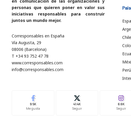
en comunicación de las organizaciones y
personas que quieren poner en valor sus
País
iniciativas responsables para construir
juntos un mundo mejor.
Esp
Arge
Corresponsables en España
Chil
Vía Augusta, 29
Col
08006 (Barcelona)
Ecu
T +34 93 752 47 78
Méx
www.corresponsables.com
info@corresponsables.com
Perú
Inte
9.5K
41.4K
6.6K
Me gusta
Seguir
Seguir