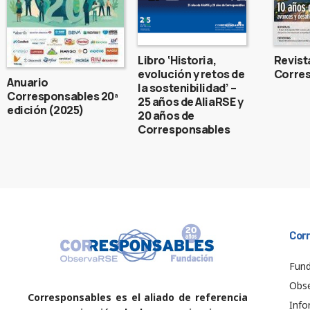
Libro ‘Historia,
Revist
evolución y retos de
Corres
Anuario
la sostenibilidad’ –
Corresponsables 20ª
25 años de AliaRSE y
edición (2025)
20 años de
Corresponsables
Cor
Fund
Obs
Corresponsables es el aliado de referencia
Info