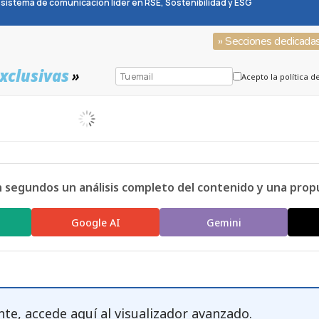
sistema de comunicación líder en RSE, Sostenibilidad y ESG
» Secciones dedicada
xclusivas
»
Acepto la política d
n segundos un análisis completo del contenido y una prop
Google AI
Gemini
nte, accede
aquí
al visualizador avanzado.