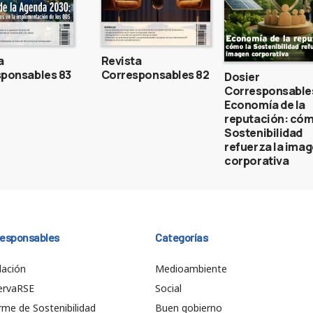
a
Revista
ponsables 83
Corresponsables 82
Dosier
Corresponsable
Economía de la
reputación: cóm
Sostenibilidad
refuerza la ima
corporativa
responsables
Categorías
ación
Medioambiente
ervaRSE
Social
rme de Sostenibilidad
Buen gobierno