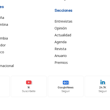
es
Secciones
aña
Entrevistas
ntina
Opinión
e
Actualidad
ombia
Agenda
ador
Revista
ico
Anuario
Premios
rnacional
1K
Google News
24.7K
Suscríbete
Seguir
Seguir