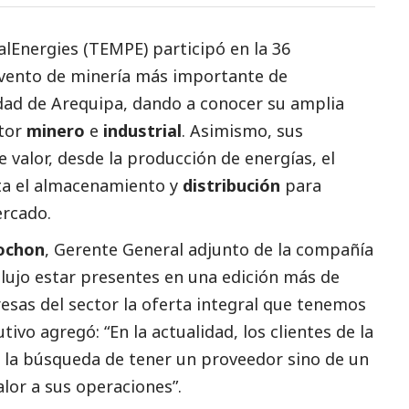
alEnergies (TEMPE)
participó en la 36
 evento de minería más
importante de
udad de Arequipa, dando a conocer su amplia
ctor
minero
e
industrial
. Asimismo, sus
 valor, desde la producción de energías, el
ta el almacenamiento y
distribución
para
ercado.
ochon
, Gerente General adjunto de la compañía
n lujo estar presentes en una edición más de
esas del sector la oferta integral que tenemos
tivo agregó: “En la actualidad, los clientes de la
n la búsqueda de tener un proveedor sino de un
alor a sus operaciones”.