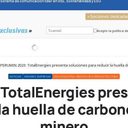
sistema de comunicación líder en RSE, Sostenibilidad y ESG
» Secciones dedicada
xclusivas
»
Acepto la política d
 PERUMIN 2023: TotalEnergies presenta soluciones para reducir la huella d
NOTICIAS
GRANDES EMPRESAS
ODS 9 INDUSTRIA, INNOVACIÓN E INFRAESTRUCTURA
TotalEnergies pres
la huella de carbon
minero