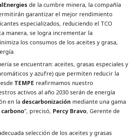
alEnergies
de la cumbre minera, la compañía
ermitirán garantizar el mejor rendimiento
icantes especializados, reduciendo el TCO
ta manera, se logra incrementar la
inimiza los consumos de los aceites y grasa,
nergía.
ería se encuentran: aceites, grasas especiales y
aromáticos y azufre) que permiten reducir la
“Desde
TEMPE
reafirmamos nuestro
tros activos al año 2030 serán de energía
ón en la
descarbonización
mediante una gama
n carbono
”, precisó,
Percy Bravo
, Gerente de
decuada selección de los aceites y grasas