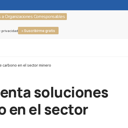
s a Organizaciones Corresponsables
» Suscribirme gratis
e privacidad
e carbono en el sector minero
enta soluciones
o en el sector