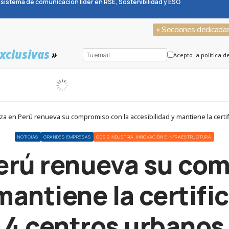
sistema de comunicación líder en RSE, Sostenibilidad y ESG
» Secciones dedicada
xclusivas
»
Acepto la política d
za en Perú renueva su compromiso con la accesibilidad y mantiene la certi
NOTICIAS
GRANDES EMPRESAS
ODS 9 INDUSTRIA, INNOVACIÓN E INFRAESTRUCTURA
erú renueva su co
mantiene la certifi
4 centros urbanos