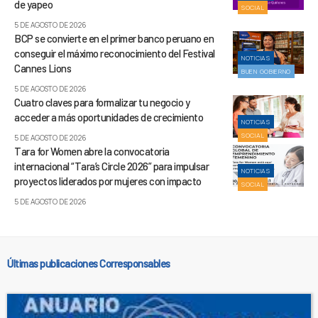
de yapeo
SOCIAL
5 DE AGOSTO DE 2026
BCP se convierte en el primer banco peruano en
conseguir el máximo reconocimiento del Festival
NOTICIAS
Cannes Lions
BUEN GOBIERNO
5 DE AGOSTO DE 2026
Cuatro claves para formalizar tu negocio y
acceder a más oportunidades de crecimiento
NOTICIAS
SOCIAL
5 DE AGOSTO DE 2026
Tara for Women abre la convocatoria
internacional “Tara’s Circle 2026” para impulsar
NOTICIAS
proyectos liderados por mujeres con impacto
SOCIAL
5 DE AGOSTO DE 2026
Últimas publicaciones Corresponsables