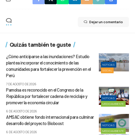
Dejar un comentario
Quizás también te guste
¿Cómo anticiparse a las inundaciones? Estudio
plantea incorporar el conocimiento de las
NOTICIAS
comunidades para fortalecer la prevención en el
SOCIAL
Perú
7 DE AGOSTO DE 2026
Pamolsa es reconocido en el Congreso de la
República por fortalecer cadena de reciclaje y
NOTICIAS
promover la economía circular
MEDIOAMBIENTE
6 DE AGOSTO DE 2026
AMSAC obtiene fondo internacional para culminar
desarrollo del proyecto Bioboost
NOTICIAS
MEDIOAMBIENTE
6 DE AGOSTO DE 2026