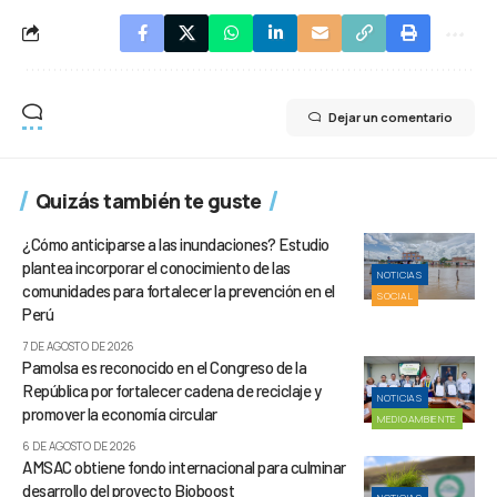
Dejar un comentario
Quizás también te guste
¿Cómo anticiparse a las inundaciones? Estudio
plantea incorporar el conocimiento de las
NOTICIAS
comunidades para fortalecer la prevención en el
SOCIAL
Perú
7 DE AGOSTO DE 2026
Pamolsa es reconocido en el Congreso de la
República por fortalecer cadena de reciclaje y
NOTICIAS
promover la economía circular
MEDIOAMBIENTE
6 DE AGOSTO DE 2026
AMSAC obtiene fondo internacional para culminar
desarrollo del proyecto Bioboost