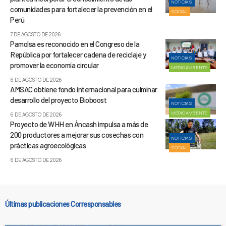
NOTICIAS
comunidades para fortalecer la prevención en el
SOCIAL
Perú
7 DE AGOSTO DE 2026
Pamolsa es reconocido en el Congreso de la
República por fortalecer cadena de reciclaje y
NOTICIAS
promover la economía circular
MEDIOAMBIENTE
6 DE AGOSTO DE 2026
AMSAC obtiene fondo internacional para culminar
desarrollo del proyecto Bioboost
NOTICIAS
MEDIOAMBIENTE
6 DE AGOSTO DE 2026
Proyecto de WHH en Áncash impulsa a más de
200 productores a mejorar sus cosechas con
NOTICIAS
prácticas agroecológicas
SOCIAL
6 DE AGOSTO DE 2026
Últimas publicaciones Corresponsables