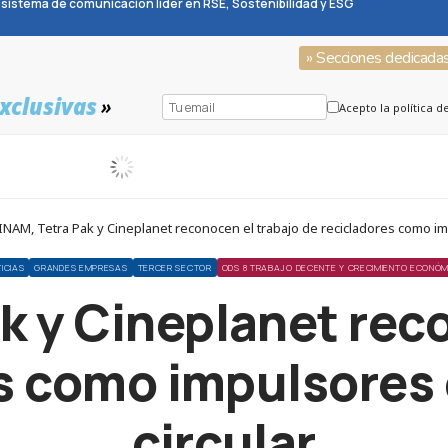
sistema de comunicación líder en RSE, Sostenibilidad y ESG
» Secciones dedicada
xclusivas
»
Acepto la política d
NAM, Tetra Pak y Cineplanet reconocen el trabajo de recicladores como im
ICIAS
GRANDES EMPRESAS
TERCER SECTOR
ODS 8 TRABAJO DECENTE Y CRECIMIENTO ECONÓ
k y Cineplanet reco
s como impulsores
circular