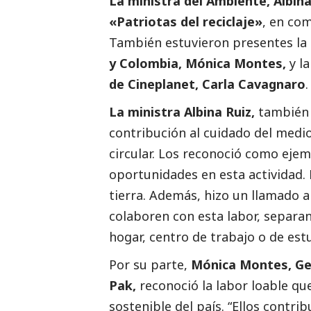
La ministra del Ambiente, Albina
«Patriotas del reciclaje»
, en com
También estuvieron presentes la
y Colombia, Mónica Montes,
y l
de Cineplanet, Carla Cavagnaro
.
La ministra Albina Ruiz,
también e
contribución al cuidado del medio
circular. Los reconoció como eje
oportunidades en esta actividad.
tierra. Además, hizo un llamado a 
colaboren con esta labor, separa
hogar, centro de trabajo o de est
Por su parte,
Mónica Montes, Ger
Pak,
reconoció la labor loable qu
sostenible del país. “Ellos contri