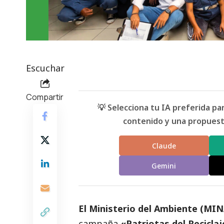
Escuchar
Compartir
💡 Selecciona tu IA preferida p
contenido y una propuesta
Claude
Gemini
El Ministerio del Ambiente (MI
campaña
«Patriotas del Recicla