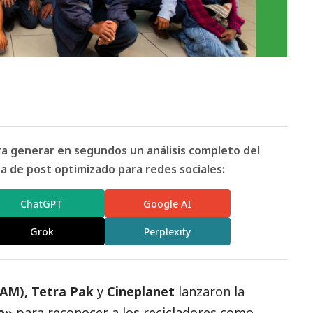
ara generar en segundos un análisis completo del
 de post optimizado para redes sociales:
ChatGPT
Google AI
Grok
Perplexity
NAM)
,
Tetra Pak
y
Cineplanet
lanzaron la
je»
para reconocer a los recicladores como