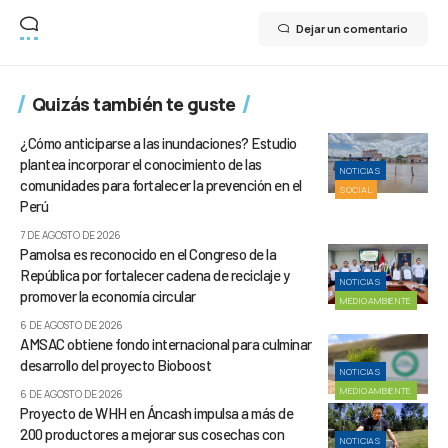
Dejar un comentario
Quizás también te guste
¿Cómo anticiparse a las inundaciones? Estudio
plantea incorporar el conocimiento de las
NOTICIAS
comunidades para fortalecer la prevención en el
SOCIAL
Perú
7 DE AGOSTO DE 2026
Pamolsa es reconocido en el Congreso de la
República por fortalecer cadena de reciclaje y
NOTICIAS
promover la economía circular
MEDIOAMBIENTE
6 DE AGOSTO DE 2026
AMSAC obtiene fondo internacional para culminar
desarrollo del proyecto Bioboost
NOTICIAS
MEDIOAMBIENTE
6 DE AGOSTO DE 2026
Proyecto de WHH en Áncash impulsa a más de
200 productores a mejorar sus cosechas con
NOTICIAS