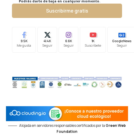
Podrás darte de baja en cualquier momento.
Suscribirme gratis
9.5K
41.4K
6.6K
1K
Google News
Me gusta
Seguir
Seguir
Suscríbete
Seguir
Alojada en servidores responsables certificados por la
Green Web
Foundation