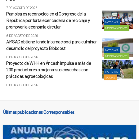
7 DE AGOSTO DE 2026
Pamolsa es reconocido en el Congreso de la
República por fortalecer cadena de reciclaje y
NOTICIAS
promover la economía circular
MEDIOAMBIENTE
6 DE AGOSTO DE 2026
AMSAC obtiene fondo internacional para culminar
desarrollo del proyecto Bioboost
NOTICIAS
MEDIOAMBIENTE
6 DE AGOSTO DE 2026
Proyecto de WHH en Áncash impulsa a más de
200 productores a mejorar sus cosechas con
NOTICIAS
prácticas agroecológicas
SOCIAL
6 DE AGOSTO DE 2026
Últimas publicaciones Corresponsables