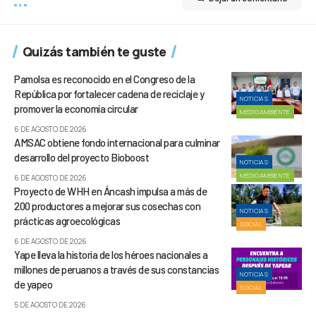
Quizás también te guste
Pamolsa es reconocido en el Congreso de la
República por fortalecer cadena de reciclaje y
NOTICIAS
promover la economía circular
MEDIOAMBIENTE
6 DE AGOSTO DE 2026
AMSAC obtiene fondo internacional para culminar
desarrollo del proyecto Bioboost
NOTICIAS
MEDIOAMBIENTE
6 DE AGOSTO DE 2026
Proyecto de WHH en Áncash impulsa a más de
200 productores a mejorar sus cosechas con
NOTICIAS
prácticas agroecológicas
SOCIAL
6 DE AGOSTO DE 2026
Yape lleva la historia de los héroes nacionales a
millones de peruanos a través de sus constancias
NOTICIAS
de yapeo
SOCIAL
5 DE AGOSTO DE 2026