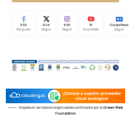
9.5K
41.4K
6.6K
1K
Google News
Me gusta
Seguir
Seguir
Suscríbete
Seguir
Alojada en servidores responsables certificados por la
Green Web
Foundation