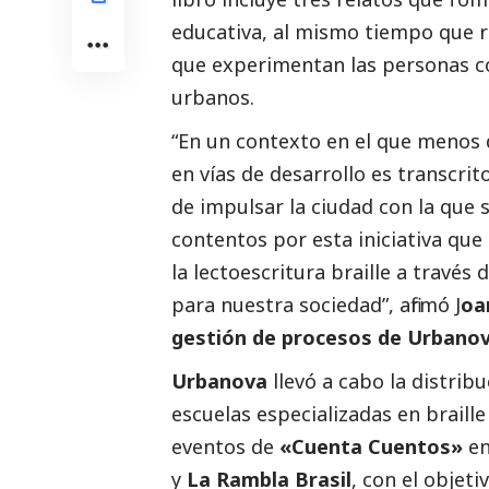
educativa, al mismo tiempo que re
que experimentan las personas co
urbanos.
“En un contexto en el que menos 
en vías de desarrollo es transcrit
de impulsar la ciudad con la qu
contentos por esta iniciativa que
la lectoescritura braille a travé
para nuestra sociedad”, afirmó J
oa
gestión de procesos de Urbanov
Urbanova
llevó a cabo la distrib
escuelas especializadas en brail
eventos de
«Cuenta Cuentos»
en
y
La Rambla Brasil
, con el objet