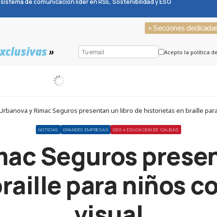
sistema de comunicación líder en RSE, Sostenibilidad y ESG
» Secciones dedicada
xclusivas
»
Acepto la política d
Urbanova y Rimac Seguros presentan un libro de historietas en braille para
NOTICIAS
GRANDES EMPRESAS
ODS 4 EDUCACIÓN DE CALIDAD
ac Seguros presen
braille para niños 
visual