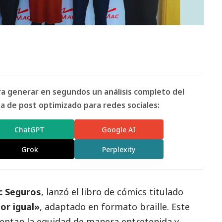
ara generar en segundos un análisis completo del
 de post optimizado para redes sociales:
ChatGPT
Google AI
Grok
Perplexity
c Seguros
, lanzó el libro de cómics titulado
or igual»
, adaptado en formato braille. Este
mentan la equidad de manera entretenida y