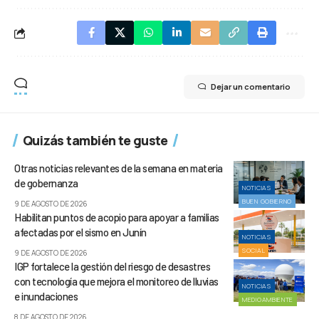
Dejar un comentario
Quizás también te guste
Otras noticias relevantes de la semana en materia
de gobernanza
NOTICIAS
BUEN GOBIERNO
9 DE AGOSTO DE 2026
Habilitan puntos de acopio para apoyar a familias
afectadas por el sismo en Junín
NOTICIAS
SOCIAL
9 DE AGOSTO DE 2026
IGP fortalece la gestión del riesgo de desastres
con tecnología que mejora el monitoreo de lluvias
NOTICIAS
e inundaciones
MEDIOAMBIENTE
8 DE AGOSTO DE 2026