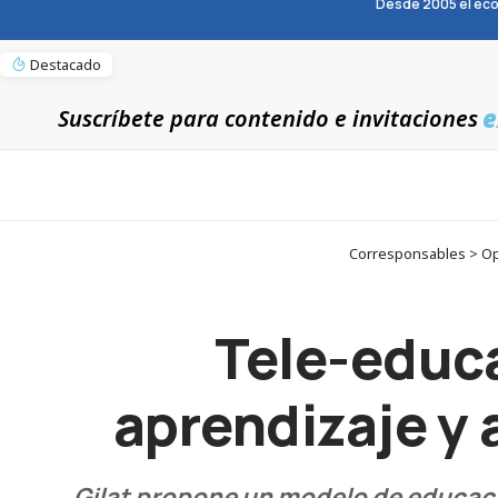
Desde 2005 el eco
Destacado
e
Suscríbete para contenido e invitaciones
Corresponsables > Opi
Tele-educa
aprendizaje y 
Gilat propone un modelo de educació