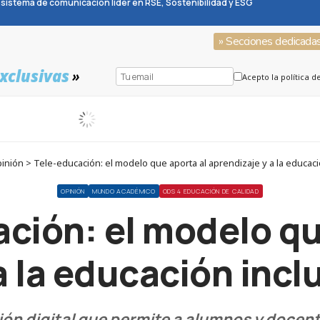
sistema de comunicación líder en RSE, Sostenibilidad y ESG
» Secciones dedicada
xclusivas
»
Acepto la política d
nión > Tele-educación: el modelo que aporta al aprendizaje y a la educació
OPINIÓN
MUNDO ACADÉMICO
ODS 4 EDUCACIÓN DE CALIDAD
ción: el modelo qu
a la educación inclu
n digital que permite a alumnos y docent