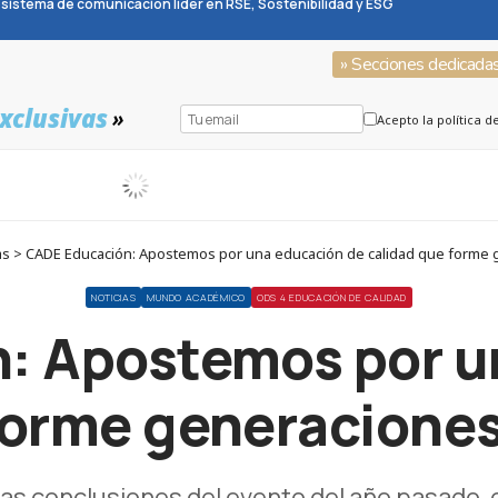
sistema de comunicación líder en RSE, Sostenibilidad y ESG
» Secciones dedicada
xclusivas
»
Acepto la política d
as > CADE Educación: Apostemos por una educación de calidad que forme
NOTICIAS
MUNDO ACADÉMICO
ODS 4 EDUCACIÓN DE CALIDAD
: Apostemos por u
forme generacione
las conclusiones del evento del año pasado,