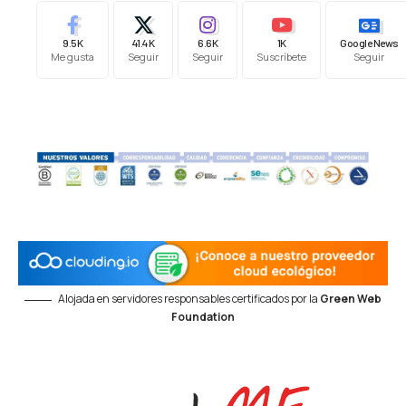
9.5K
41.4K
6.6K
1K
Google News
Me gusta
Seguir
Seguir
Suscríbete
Seguir
Alojada en servidores responsables certificados por la
Green Web
Foundation