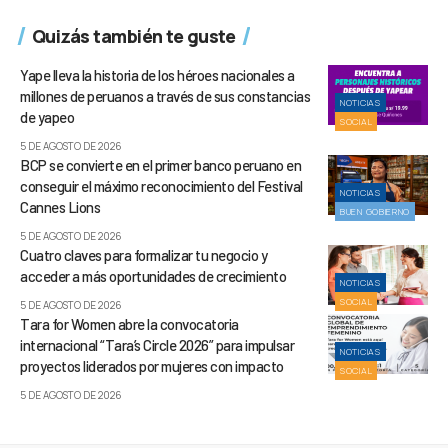
Quizás también te guste
Yape lleva la historia de los héroes nacionales a
millones de peruanos a través de sus constancias
NOTICIAS
de yapeo
SOCIAL
5 DE AGOSTO DE 2026
BCP se convierte en el primer banco peruano en
conseguir el máximo reconocimiento del Festival
NOTICIAS
Cannes Lions
BUEN GOBIERNO
5 DE AGOSTO DE 2026
Cuatro claves para formalizar tu negocio y
acceder a más oportunidades de crecimiento
NOTICIAS
SOCIAL
5 DE AGOSTO DE 2026
Tara for Women abre la convocatoria
internacional “Tara’s Circle 2026” para impulsar
NOTICIAS
proyectos liderados por mujeres con impacto
SOCIAL
5 DE AGOSTO DE 2026