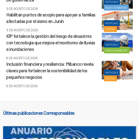
NOTICIAS
BUEN GOBIERNO
9 DE AGOSTO DE 2026
Habilitan puntos de acopio para apoyar a familias
afectadas por el sismo en Junín
NOTICIAS
SOCIAL
9 DE AGOSTO DE 2026
IGP fortalece la gestión del riesgo de desastres
con tecnología que mejora el monitoreo de lluvias
NOTICIAS
e inundaciones
MEDIOAMBIENTE
8 DE AGOSTO DE 2026
Inclusión financiera y resiliencia: Mibanco revela
claves para fortalecer la sostenibilidad de los
NOTICIAS
pequeños negocios
SOCIAL
8 DE AGOSTO DE 2026
Últimas publicaciones Corresponsables