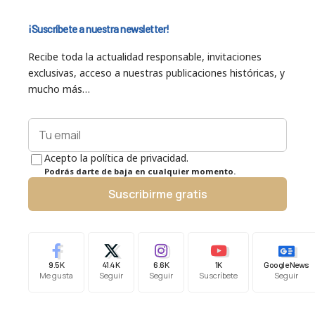
¡Suscríbete a nuestra newsletter!
Recibe toda la actualidad responsable, invitaciones
exclusivas, acceso a nuestras publicaciones históricas, y
mucho más…
Acepto la política de privacidad.
Podrás darte de baja en cualquier momento.
Suscribirme gratis
9.5K
41.4K
6.6K
1K
Google News
Me gusta
Seguir
Seguir
Suscríbete
Seguir