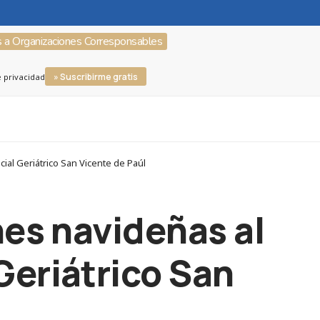
s a Organizaciones Corresponsables
» Suscribirme gratis
e privacidad
ial Geriátrico San Vicente de Paúl
nes navideñas al
Geriátrico San