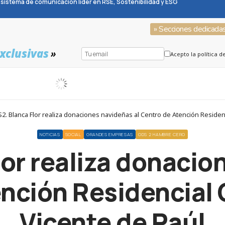
sistema de comunicación líder en RSE, Sostenibilidad y ESG
» Secciones dedicada
xclusivas
»
Acepto la política d
. Blanca Flor realiza donaciones navideñas al Centro de Atención Residenc
NOTICIAS
SOCIAL
GRANDES EMPRESAS
ODS 2 HAMBRE CERO
or realiza donacio
nción Residencial 
Vicente de Paúl