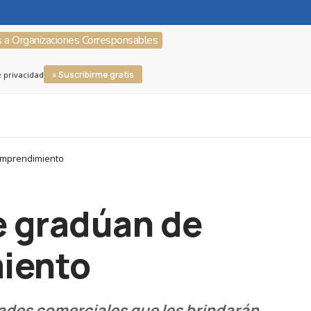
s a Organizaciones Corresponsables
» Suscribirme gratis
e privacidad
 emprendimiento
e gradúan de
iento
dades comerciales que les brindarán