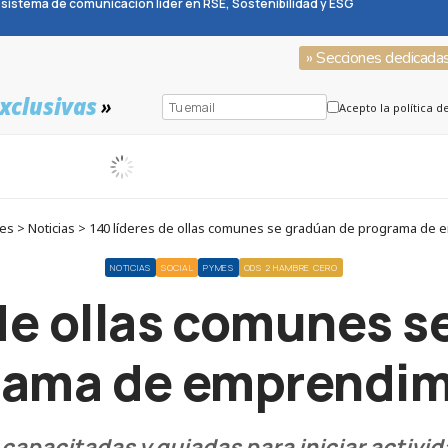
sistema de comunicación líder en RSE, Sostenibilidad y ESG
» Secciones dedicada
xclusivas
»
Acepto la política d
s > Noticias > 140 líderes de ollas comunes se gradúan de programa de
NOTICIAS
SOCIAL
PYMES
ODS 2 HAMBRE CERO
 de ollas comunes s
rama de emprendim
 capacitadas y guiadas para iniciar activi