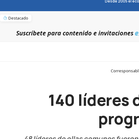
Desde 2005 el eco
Destacado
e
Suscríbete para contenido e invitaciones
Corresponsable
140 líderes
prog
48 líderes de ollas comunes fueron