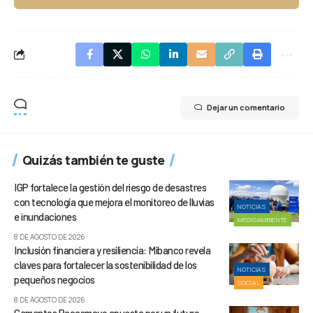
Dejar un comentario
Quizás también te guste
IGP fortalece la gestión del riesgo de desastres
con tecnología que mejora el monitoreo de lluvias
NOTICIAS
e inundaciones
MEDIOAMBIENTE
8 DE AGOSTO DE 2026
Inclusión financiera y resiliencia: Mibanco revela
claves para fortalecer la sostenibilidad de los
NOTICIAS
pequeños negocios
SOCIAL
8 DE AGOSTO DE 2026
Cementos Pacasmayo apuesta por un futuro