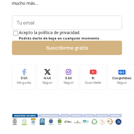
mucho más…
Acepto la política de privacidad.
Podrás darte de baja en cualquier momento.
Suscribirme gratis
9.5K
41.4K
6.6K
1K
Google News
Me gusta
Seguir
Seguir
Suscríbete
Seguir