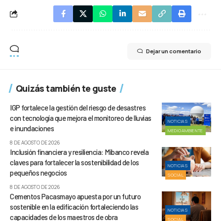
Dejar un comentario
Quizás también te guste
IGP fortalece la gestión del riesgo de desastres
con tecnología que mejora el monitoreo de lluvias
NOTICIAS
e inundaciones
MEDIOAMBIENTE
8 DE AGOSTO DE 2026
Inclusión financiera y resiliencia: Mibanco revela
claves para fortalecer la sostenibilidad de los
NOTICIAS
pequeños negocios
SOCIAL
8 DE AGOSTO DE 2026
Cementos Pacasmayo apuesta por un futuro
sostenible en la edificación fortaleciendo las
NOTICIAS
capacidades de los maestros de obra
SOCIAL