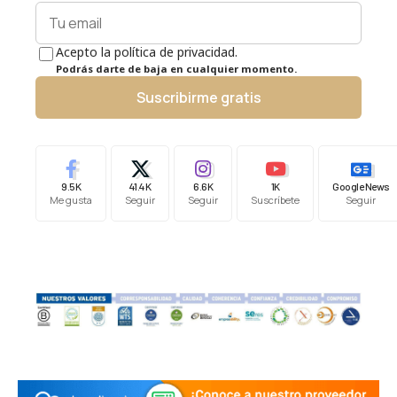
Acepto la política de privacidad.
Podrás darte de baja en cualquier momento.
Suscribirme gratis
9.5K
41.4K
6.6K
1K
Google News
Me gusta
Seguir
Seguir
Suscríbete
Seguir