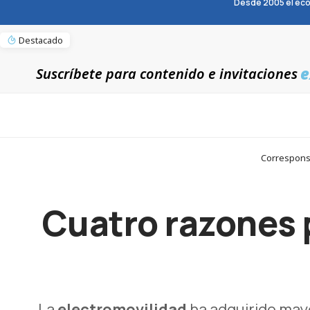
Desde 2005 el eco
Destacado
e
Suscríbete para contenido e invitaciones
Corresponsa
Cuatro razones p
La
electromovilidad
ha adquirido mayo