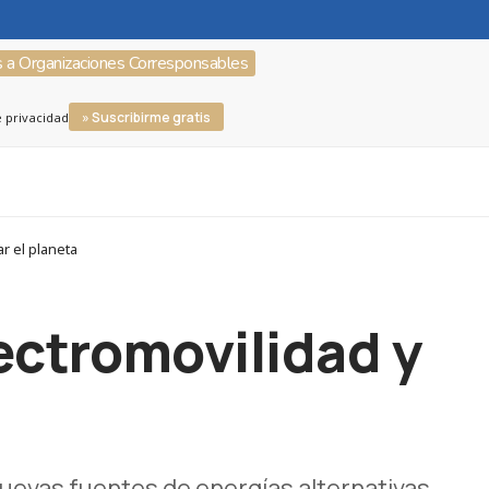
s a Organizaciones Corresponsables
» Suscribirme gratis
e privacidad
r el planeta
lectromovilidad y
uevas fuentes de energías alternativas