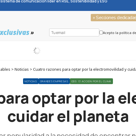
sistema de comunicación líder en RSE, Sostenibilidad y ESG
» Secciones dedicada
xclusivas
»
Acepto la política d
bles > Noticias > Cuatro razones para optar por la electromovilidad y cuida
NOTICIAS
GRANDES EMPRESAS
ODS 13 ACCIÓN POR EL CLIMA
ara optar por la e
cuidar el planeta
r popularidad a la necesidad de encontrar n