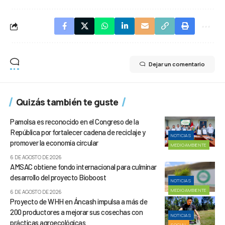
Dejar un comentario
Quizás también te guste
Pamolsa es reconocido en el Congreso de la
República por fortalecer cadena de reciclaje y
NOTICIAS
promover la economía circular
MEDIOAMBIENTE
6 DE AGOSTO DE 2026
AMSAC obtiene fondo internacional para culminar
desarrollo del proyecto Bioboost
NOTICIAS
MEDIOAMBIENTE
6 DE AGOSTO DE 2026
Proyecto de WHH en Áncash impulsa a más de
200 productores a mejorar sus cosechas con
NOTICIAS
prácticas agroecológicas
SOCIAL